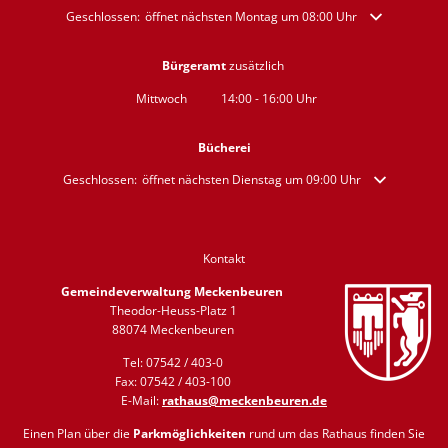
Klicken, um weitere Öffnungs- oder Schließzeiten auszublenden
Geschlossen:
öffnet nächsten Montag um 08:00 Uhr
Bürgeramt
zusätzlich
Mittwoch
14:00
-
16:00
Uhr
Von 14:00 bis 16:00 Uhr
Bücherei
Klicken, um weitere Öffnungs- oder Schließzeiten auszublenden
Geschlossen:
öffnet nächsten Dienstag um 09:00 Uhr
Kontakt
Gemeindeverwaltung Meckenbeuren
Theodor-Heuss-Platz 1
88074 Meckenbeuren
Tel: 07542 / 403-0
Fax: 07542 / 403-100
E-Mail:
rathaus@meckenbeuren.de
Einen Plan über die
Parkmöglichkeiten
rund um das Rathaus finden Sie