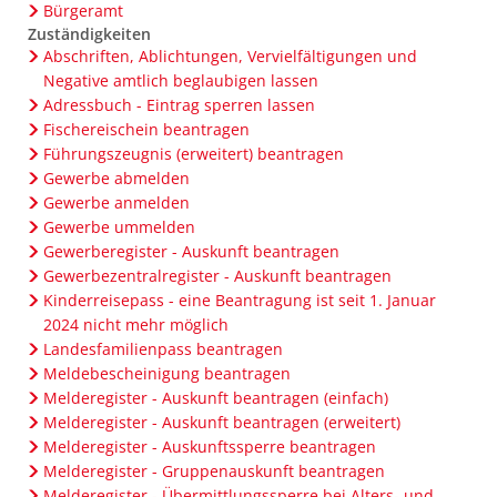
Bücherei
Bürgeramt
Parken
E-Lades
Breitbandausbau
Zuständigkeiten
Senioren
Elektrom
Abschriften, Ablichtungen, Vervielfältigungen und
Energie
Wochenmarkt
Negative amtlich beglaubigen lassen
Mecki-B
Lärmakt
Adressbuch - Eintrag sperren lassen
Fischereischein beantragen
Klimab
Führungszeugnis (erweitert) beantragen
Energie
Gewerbe abmelden
Gewerbe anmelden
Abfalle
Gewerbe ummelden
Gewerberegister - Auskunft beantragen
Gewerbezentralregister - Auskunft beantragen
Kinderreisepass - eine Beantragung ist seit 1. Januar
2024 nicht mehr möglich
Landesfamilienpass beantragen
Meldebescheinigung beantragen
Melderegister - Auskunft beantragen (einfach)
Melderegister - Auskunft beantragen (erweitert)
Melderegister - Auskunftssperre beantragen
Melderegister - Gruppenauskunft beantragen
Melderegister - Übermittlungssperre bei Alters- und