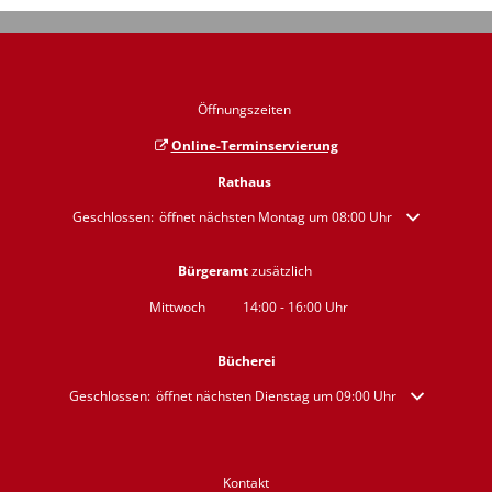
Öffnungszeiten
Online-Terminservierung
Rathaus
Klicken, um weitere Öffnungs- oder Schließzeiten auszublenden
Geschlossen:
öffnet nächsten Montag um 08:00 Uhr
Bürgeramt
zusätzlich
Mittwoch
14:00
-
16:00
Uhr
Von 14:00 bis 16:00 Uhr
Bücherei
Klicken, um weitere Öffnungs- oder Schließzeiten auszublenden
Geschlossen:
öffnet nächsten Dienstag um 09:00 Uhr
Kontakt