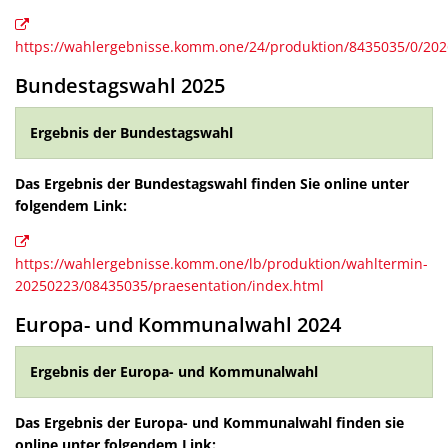
B
Parken
E-Lades
Breitbandausbau
https://wahlergebnisse.komm.one/24/produktion/8435035/0/20
Elektrom
Energie
Wochenmarkt
Bundestagswahl 2025
Mecki-B
Lärmakt
Klimab
Ergebnis der Bundestagswahl
Energie
Das Ergebnis der Bundestagswahl finden Sie online unter
Abfalle
folgendem Link:
https://wahlergebnisse.komm.one/lb/produktion/wahltermin-
20250223/08435035/praesentation/index.html
Europa- und Kommunalwahl 2024
Ergebnis der Europa- und Kommunalwahl
Das Ergebnis der Europa- und Kommunalwahl finden sie
online unter folgendem Link: