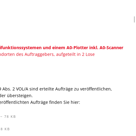
Anmeldeplat
Ele
En
Wasser
Bücherei
Wochenmarkt
Barrierefreiheit
Me
Lä
Gutachtera
Senioren
Kl
Mietspiegel
Ene
tifunktionssystemen und einem A0-Plotter inkl. A0-Scanner
Ab
ndorten des Auftraggebers, aufgeteilt in 2 Lose
Abs. 2 VOL/A sind erteilte Aufträge zu veröffentlichen,
er übersteigen.
öffentlichten Aufträge finden Sie hier:
~ 78 KB
78 KB