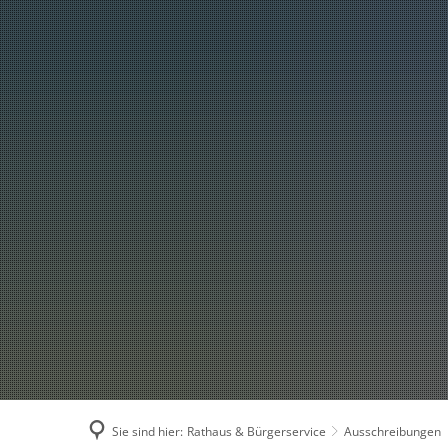
Rathaus & Bürgerservi
Unsere Gemeinde
Kommunalpolitik
Bürgerservice
Ämter & Mitarbeiter
Stellenangebote
Ausbildung
Ausschreibungen
Amtliche Bekantmach
Sie sind hier:
Rathaus & Bürgerservice
Ausschreibungen