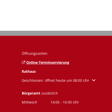
Öffnungszeiten
Online-Terminservierung
Rathaus
Klicken, um weitere Öffnungs- oder Schließzeiten a
Geschlossen:
öffnet heute um 08:00 Uhr
Bürgeramt
zusätzlich
Mittwoch
14:00
-
16:00
Uhr
Von 14:00 bis 16:00 Uhr