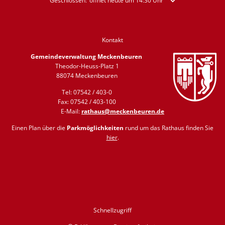
Klicken, um weitere Öffnungs- oder Schließzeiten auszublende
Geschlossen:
öffnet heute um 14:30 Uhr
Kontakt
Gemeindeverwaltung Meckenbeuren
Theodor-Heuss-Platz 1
88074 Meckenbeuren
Tel: 07542 / 403-0
Fax: 07542 / 403-100
E-Mail:
rathaus@meckenbeuren.de
Einen Plan über die
Parkmöglichkeiten
rund um das Rathaus finden Sie
hier
.
Schnellzugriff