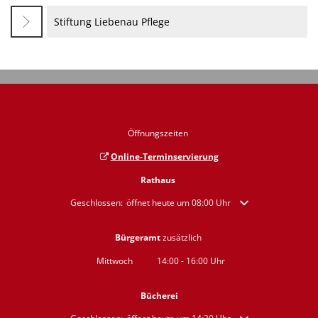
Stiftung Liebenau Pflege
Öffnungszeiten
Online-Terminservierung
Rathaus
Klicken, um weitere Öffnungs- oder Schließzeiten auszublende
Geschlossen:
öffnet heute um 08:00 Uhr
Bürgeramt
zusätzlich
Mittwoch
14:00
-
16:00
Uhr
Von 14:00 bis 16:00 Uhr
Bücherei