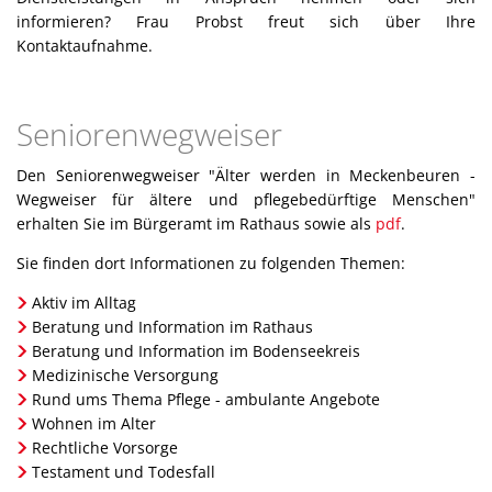
Bücherei
Parken
E-Lades
informieren? Frau Probst freut sich über Ihre
Breitbandausbau
Senioren
Kontaktaufnahme.
Elektrom
Energie
Wochenmarkt
Mecki-B
Lärmakt
Seniorenwegweiser
Klimab
Energie
Den Seniorenwegweiser "Älter werden in Meckenbeuren -
Wegweiser für ältere und pflegebedürftige Menschen"
Abfalle
erhalten Sie im Bürgeramt im Rathaus sowie als
pdf
.
Sie finden dort Informationen zu folgenden Themen:
Aktiv im Alltag
Beratung und Information im Rathaus
Beratung und Information im Bodenseekreis
Medizinische Versorgung
Rund ums Thema Pflege - ambulante Angebote
Wohnen im Alter
Rechtliche Vorsorge
Testament und Todesfall