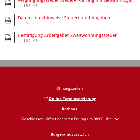
Vergnügungssteuer Steuererklärung mit Gewinnmöglichkeit, Stand 2020.pdf
~ 158 KB
Datenschutzhinweise Steuern und Abgaben
~ 556 KB
Bestätigung Arbeitgeber Zweitwohnungssteuer
~ 180 KB
Öffnungszeiten
Online-Terminservierung
Rathaus
Klicken, um weitere Öffnungs- oder Schließzeiten auszublenden
Geschlossen:
öffnet nächsten Freitag um 08:00 Uhr
Bürgeramt
zusätzlich