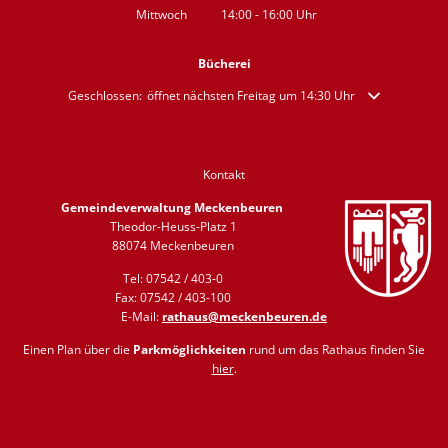
Mittwoch
14:00
-
16:00
Uhr
Von 14:00 bis 16:00 Uhr
Bücherei
Klicken, um weitere Öffnungs- oder Schließzeiten auszublenden
Geschlossen:
öffnet nächsten Freitag um 14:30 Uhr
Kontakt
Gemeindeverwaltung Meckenbeuren
Theodor-Heuss-Platz 1
88074 Meckenbeuren
Tel: 07542 / 403-0
Fax: 07542 / 403-100
E-Mail:
rathaus@meckenbeuren.de
Einen Plan über die
Parkmöglichkeiten
rund um das Rathaus finden Sie
hier
.