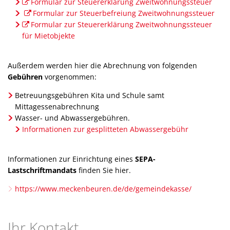
Bücherei
Formular zur Steuererklärung Zweitwohnungssteuer
Parken
E-Lades
Breitbandausbau
Formular zur Steuerbefreiung Zweitwohnungssteuer
Senioren
Formular zur Steuererklärung Zweitwohnungssteuer
Elektrom
Energie
Wochenmarkt
für Mietobjekte
Mecki-B
Lärmakt
Klimab
Außerdem werden hier die Abrechnung von folgenden
Gebühren
vorgenommen:
Energie
Betreuungsgebühren Kita und Schule samt
Abfalle
Mittagessenabrechnung
Wasser- und Abwassergebühren.
Informationen zur gesplitteten Abwassergebühr
Informationen zur Einrichtung eines
SEPA-
Lastschriftmandats
finden Sie hier.
https://www.meckenbeuren.de/de/gemeindekasse/
Ihr Kontakt