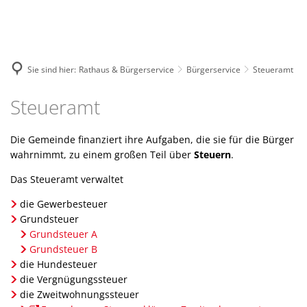
Wohnen & Soziales
G
Kommunalpolitik
B
Wirtschaft & Infrastruktur
Ferienspiele
V
R
Bürgerservice
N
Bauen & Wohnen
Sie sind hier:
Rathaus & Bürgerservice
Bürgerservice
Steueramt
F
G
L
Ämter & Mitarbeiter
Freizeit & Tourismus
Starkregen
Seltene
Schulen & Betreuung
S
W
Steueramt
Steueramt
O
Seltene
Stellenangebote
Hochwasser
V
Kitas & Betreuung
Tourist-Information
S
Außerge
Ausbildung
Katastrophenvorsorge
Die Gemeinde finanziert ihre Aufgaben, die sie für die Bürger
G
Jugendreferat
M
Unterkünfte
Außerge
wahrnimmt, zu einem großen Teil über
Steuern
.
Ausschreibungen
Hitze
F
Familientreff
Umgebung & Ausflugsziele
Extreme
Das Steueramt verwaltet
Amtliche Bekantmachungen
Wirtschaftsstandort
B
Spielegruppe
Extreme
Rad-, Wanderwege & Sportanlage
die Gewerbesteuer
Gewerbeflächen
Grundsteuer
S
Soziale Einrichtungen
Spielplätze & Freizeitanlagen
Grundsteuer A
Gewerbebetriebe
W
Grundsteuer B
Amt für Soziales
Kultur am Gleis 1
die Hundesteuer
Mobilität
Bürgerm
B
die Vergnügungssteuer
Bürgerbeteiligung und Bürgeren
Humpisschloss
ÖPNV
die Zweitwohnungssteuer
Energie & Umwelt
Carshar