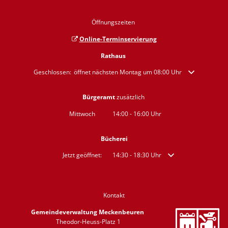
Öffnungszeiten
Online-Terminservierung
Rathaus
Klicken, um weitere Öffnungs- oder Schließzeiten auszublenden
Geschlossen:
öffnet nächsten Montag um 08:00 Uhr
Bürgeramt
zusätzlich
Mittwoch
14:00
-
16:00
Uhr
Von 14:00 bis 16:00 Uhr
Bücherei
Klicken, um weitere Öffnungs- oder Schließzeiten auszublend
Jetzt geöffnet:
14:30
-
18:30
Uhr
Von 14:30 bis 18:30 Uh
Kontakt
Gemeindeverwaltung Meckenbeuren
Theodor-Heuss-Platz 1