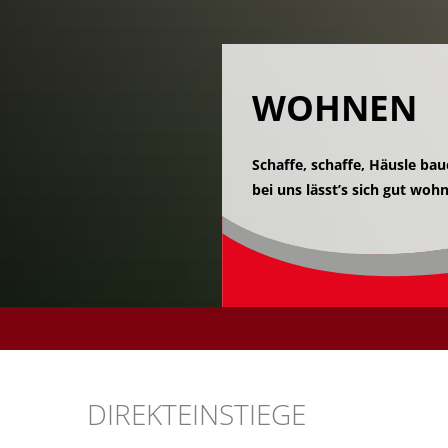
Rathaus & Bürgerser
Unsere Gemeinde
WOHNEN
Kommunalpolitik
Schaffe, schaffe, Häusle bau
Bürgerservice
bei uns lässt’s sich gut woh
Ämter & Mitarbeiter
Stellenangebote
Ausbildung
Ausschreibungen
Amtliche Bekantmach
de
DIREKTEINSTIEGE