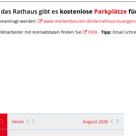
das Rathaus gibt es
kostenlose
Parkplätze
fü
htungen können Sie rechnen
 beantragt werden:
www.meckenbeuren.de/de/rathaus-buergerse
 Mitarbeiter mit Kontaktdaten finden Sie
HIER
.
Tipp:
Email schr
Heute
August 2026
eiraum für Familien