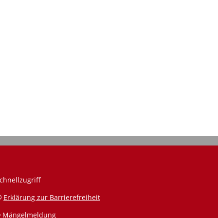
cindyfototante, © cindy wolf
chnellzugriff
Erklärung zur Barrierefreiheit
Mängelmeldung