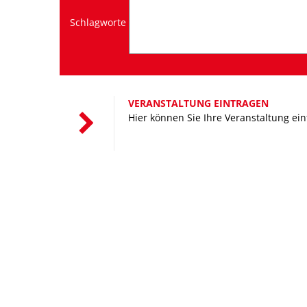
Schlagworte
VERANSTALTUNG EINTRAGEN
Hier können Sie Ihre Veranstaltung ei
FREIZEIT
Sie haben freie Zeit, wir wi
schwungvoll, sportlich oder