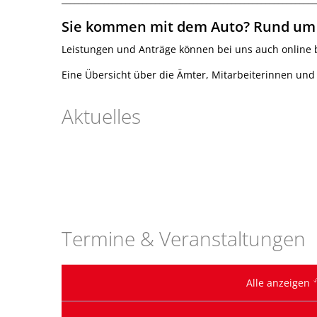
Gut zu wissen –
Sie kommen mit dem Auto? Rund um 
mit unseren Bildungseinric
Leistungen und Anträge können bei uns auch online
Eine Übersicht über die Ämter, Mitarbeiterinnen und
Aktuelles
FAMILIEN
Termine & Veranstaltungen
Für Groß und Klein –
Alle anzeigen
wir bieten viel Platz und Fr