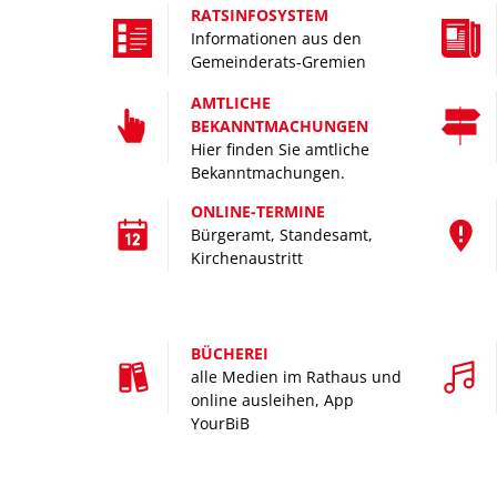
RATSINFOSYSTEM
WIRTSCHA
Informationen aus den
Gemeinderats-Gremien
Handwerk, Gewerbe, Dienstl
AMTLICHE
BEKANNTMACHUNGEN
starke Leistung für einen s
Hier finden Sie amtliche
Bekanntmachungen.
ONLINE-TERMINE
Bürgeramt, Standesamt,
Kirchenaustritt
BÜCHEREI
alle Medien im Rathaus und
online ausleihen, App
YourBiB
BILDUNG
____________________________________________________________