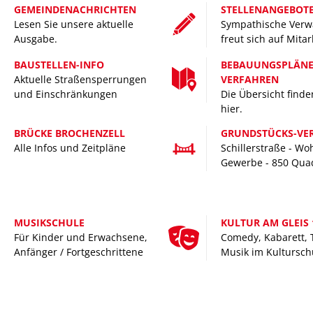
Anmeldep
GEMEINDENACHRICHTEN
STELLENANGEBOT
FT
Wasser
Bücherei
Wochenmarkt
Lesen Sie unsere aktuelle
Barrierefreiheit
Sympathische Verw
Ausgabe.
freut sich auf Mita
Gutacht
Senioren
eistung –
BAUSTELLEN-INFO
BEBAUUNGSPLÄNE
Mietspie
Aktuelle Straßensperrungen
VERFAHREN
tarken Wirtschaftsstandort
und Einschränkungen
Die Übersicht finde
hier.
BRÜCKE BROCHENZELL
GRUNDSTÜCKS-VE
Alle Infos und Zeitpläne
Schillerstraße - W
Gewerbe - 850 Qua
MUSIKSCHULE
KULTUR AM GLEIS 
Für Kinder und Erwachsene,
Comedy, Kabarett, 
Anfänger / Fortgeschrittene
Musik im Kultursc
__________________________________________________________________________