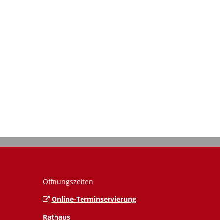
MOBILITÄT
Bahn, Fahrrad oder E-Mobilit
wir fahren voran und bringe
Öffnungszeiten
Online-Terminservierung
Rathaus