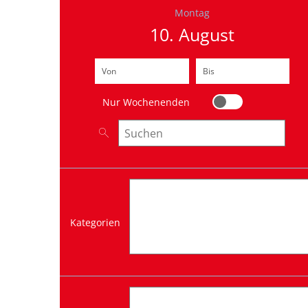
Montag
10. August
Von
(Beginndatum eingeben)
Bis
(Enddatum eingeben)
Nur Wochenenden
Nur Wochenenden
Nach Veranstaltungen suchen
TOURISMU
Ins Grüne, an den See, in die
Kategorien
Sie geben im Urlaub die Ric