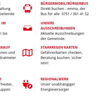
lattform "Kita-Profi"
E
BÜRGERMOBIL/BÜRGERBUS
Elektromobilität
Energieberatung
altung
Direkt buchen - emma, der
Mecki-Bus
rbeitende
Bus für alle 0751 / 361 41 52
Lärmaktionsplan
erausschuss Östlicher Bodenseekreis
 IM
UNSERE
Klimabudget
gel
AUSSCHREIBUNGEN
Energiespar-Tipps
n Sie
Aktuelle Ausschreibungen
der Gemeinde.
Abfallentsorgung
RKAUF
STARKREGEN KARTEN
ohnen und
Gefahrenkarten checken,
dratmeter
Beratung buchen, sicher
sein!
1
REGIONALWERK
Theater,
Unser unabhängiger
huppen
Energieversorger
___________________________________________________