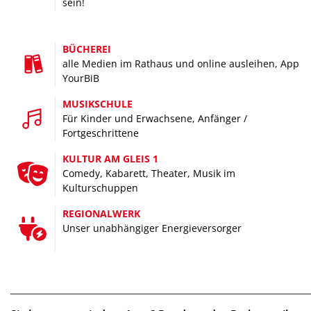
sein!
Ins Grüne, an den See, in die Berge –
Sie geben im Urlaub die Richtung vor
BÜCHEREI
alle Medien im Rathaus und online ausleihen, App
YourBiB
MUSIKSCHULE
Felix Kaestle, © Felix Kaestle
Für Kinder und Erwachsene, Anfänger /
Fortgeschrittene
KULTUR AM GLEIS 1
Comedy, Kabarett, Theater, Musik im
Kulturschuppen
FREIZEIT
REGIONALWERK
Sie haben freie Zeit, wir wissen wohin damit –
Unser unabhängiger Energieversorger
schwungvoll, sportlich oder erholsam
________________________________________________________________________