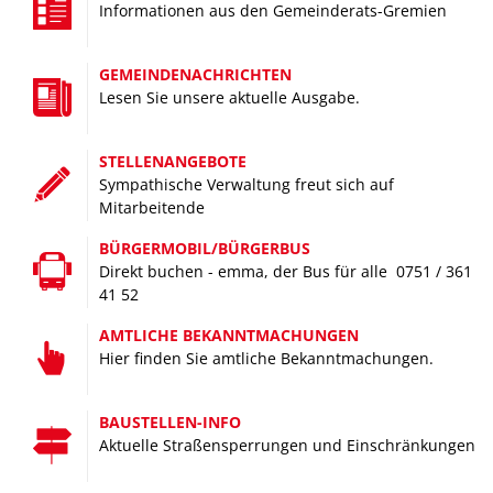
B
Informationen aus den Gemeinderats-Gremien
Handwerk, Gewerbe, Dienstleistung –
starke Leistung für einen starken Wirtschaftsstandort
GEMEINDENACHRICHTEN
Lesen Sie unsere aktuelle Ausgabe.
STELLENANGEBOTE
Sympathische Verwaltung freut sich auf
Mitarbeitende
BÜRGERMOBIL/BÜRGERBUS
Direkt buchen - emma, der Bus für alle 0751 / 361
41 52
BILDUNG
AMTLICHE BEKANNTMACHUNGEN
Gut zu wissen –
Hier finden Sie amtliche Bekanntmachungen.
mit unseren Bildungseinrichtungen können Sie rechnen
BAUSTELLEN-INFO
Aktuelle Straßensperrungen und Einschränkungen