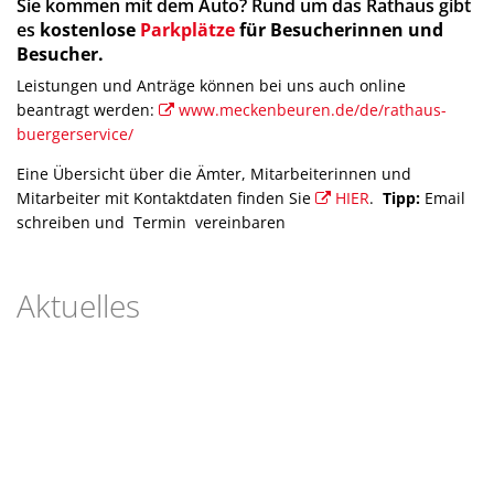
Sie kommen mit dem Auto? Rund um das Rathaus gibt
es
kostenlose
Parkplätze
für Besucherinnen und
Besucher.
Leistungen und Anträge können bei uns auch online
beantragt werden:
www.meckenbeuren.de/de/rathaus-
buergerservice/
MOBILITÄT
Eine Übersicht über die Ämter, Mitarbeiterinnen und
Bahn, Fahrrad oder E-Mobilität –
Mitarbeiter mit Kontaktdaten finden Sie
HIER
.
Tipp:
Email
wir fahren voran und bringen auch Sie weiter
schreiben und Termin vereinbaren
Aktuelles
cindyfototante, © cindy wolf
ENERGIE