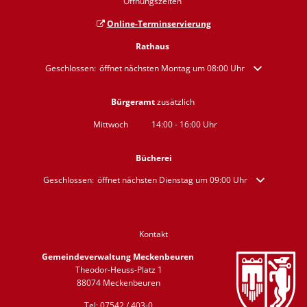
Öffnungszeiten
Online-Terminservierung
Rathaus
Klicken, um weitere Öffnungs- oder Schließzeiten auszublenden
Geschlossen:
öffnet nächsten Montag um 08:00 Uhr
Bürgeramt
zusätzlich
Mittwoch
14:00
-
16:00
Uhr
Von 14:00 bis 16:00 Uhr
Bücherei
Klicken, um weitere Öffnungs- oder Schließzeiten auszublenden
Geschlossen:
öffnet nächsten Dienstag um 09:00 Uhr
Kontakt
Gemeindeverwaltung Meckenbeuren
Theodor-Heuss-Platz 1
88074 Meckenbeuren
Tel: 07542 / 403-0