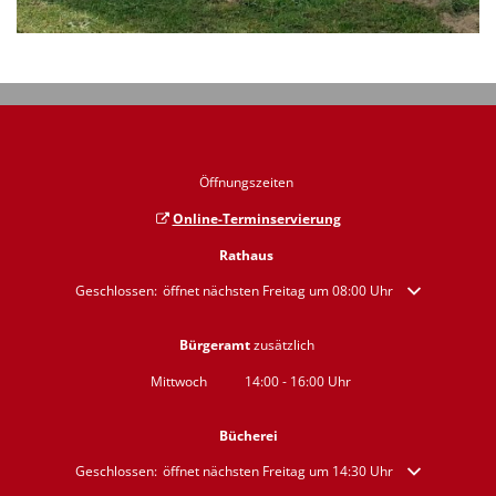
Öffnungszeiten
Online-Terminservierung
Rathaus
Klicken, um weitere Öffnungs- oder Schließzeiten auszublenden
Geschlossen:
öffnet nächsten Freitag um 08:00 Uhr
Bürgeramt
zusätzlich
Mittwoch
14:00
-
16:00
Uhr
Von 14:00 bis 16:00 Uhr
Bücherei
Klicken, um weitere Öffnungs- oder Schließzeiten auszublenden
Geschlossen:
öffnet nächsten Freitag um 14:30 Uhr