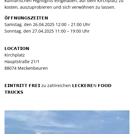
kulinarischen Highlights eingeladen, auf dem Kirchplatz zu
kosten, auszuprobieren und sich verwöhnen zu lassen.
Ö
𝗙𝗙𝗡𝗨𝗡𝗚𝗦𝗭𝗘𝗜𝗧𝗘𝗡
Samstag, den 26.04.2025 12:00 – 21:00 Uhr
Sonntag, den 27.04.2025 11:00 – 19:00 Uhr
𝗟𝗢𝗖𝗔𝗧𝗜𝗢𝗡
Kirchplatz
Hauptstraße 21/1
88074 Meckenbeuren
𝗘𝗜𝗡𝗧𝗥𝗜𝗧𝗧 𝗙𝗥𝗘𝗜 zu zahlreichen 𝗟𝗘𝗖𝗞𝗘𝗥𝗘N 𝗙𝗢𝗢𝗗
𝗧𝗥𝗨𝗖𝗞𝗦