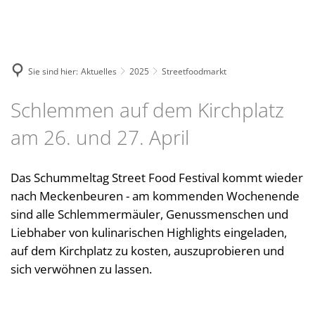
Wohnen & Soziales
G
Kommunalpolitik
B
Wirtschaft & Infrastruktur
Ferienspiele
V
R
Bürgerservice
N
Bauen & Wohnen
Sie sind hier:
Aktuelles
2025
Streetfoodmarkt
F
G
L
Ämter & Mitarbeiter
Freizeit & Tourismus
Starkregen
Seltene
Schulen & Betreuung
S
W
Schlemmen auf dem Kirchplatz
O
Seltene
Stellenangebote
Hochwasser
V
Kitas & Betreuung
Tourist-Information
S
am 26. und 27. April
Außerge
Ausbildung
Katastrophenvorsorge
G
Jugendreferat
M
Unterkünfte
Außerge
Ausschreibungen
Hitze
Das Schummeltag Street Food Festival kommt wieder
F
Familientreff
Umgebung & Ausflugsziele
Extreme
Amtliche Bekantmachungen
Wirtschaftsstandort
nach Meckenbeuren - am kommenden Wochenende
B
Spielegruppe
Extreme
Rad-, Wanderwege & Sportanlage
sind alle Schlemmermäuler, Genussmenschen und
Gewerbeflächen
S
Liebhaber von kulinarischen Highlights eingeladen,
Soziale Einrichtungen
Spielplätze & Freizeitanlagen
Gewerbebetriebe
auf dem Kirchplatz zu kosten, auszuprobieren und
W
Amt für Soziales
Kultur am Gleis 1
sich verwöhnen zu lassen.
Mobilität
Bürgerm
B
Bürgerbeteiligung und Bürgeren
Humpisschloss
ÖPNV
Energie & Umwelt
Carshar