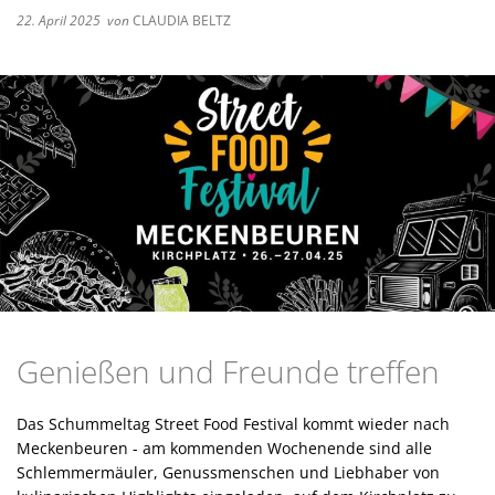
Bücherei
Parken
E-Lades
22. April 2025
von
CLAUDIA BELTZ
Breitbandausbau
Senioren
Elektrom
Energie
Wochenmarkt
Mecki-B
Lärmakt
Klimab
Energie
Abfalle
Genießen und Freunde treffen
Das Schummeltag Street Food Festival kommt wieder nach
Meckenbeuren - am kommenden Wochenende sind alle
Schlemmermäuler, Genussmenschen und Liebhaber von