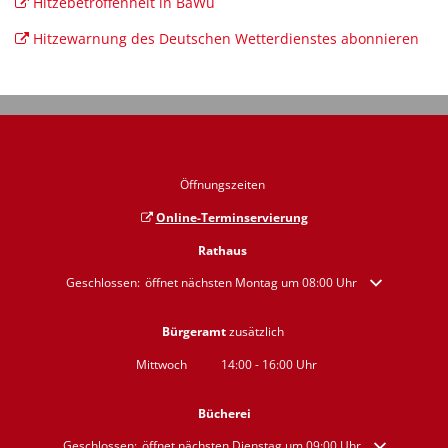
Hitzebetroffenheit in BaWü
Hitzewarnung des Deutschen Wetterdienstes abonnieren
Öffnungszeiten
Online-Terminservierung
Rathaus
Klicken, um weitere Öffnungs- oder Schließzeiten auszublenden
Geschlossen:
öffnet nächsten Montag um 08:00 Uhr
Bürgeramt
zusätzlich
Mittwoch
14:00
-
16:00
Uhr
Von 14:00 bis 16:00 Uhr
Bücherei
Klicken, um weitere Öffnungs- oder Schließzeiten auszublenden
Geschlossen:
öffnet nächsten Dienstag um 09:00 Uhr