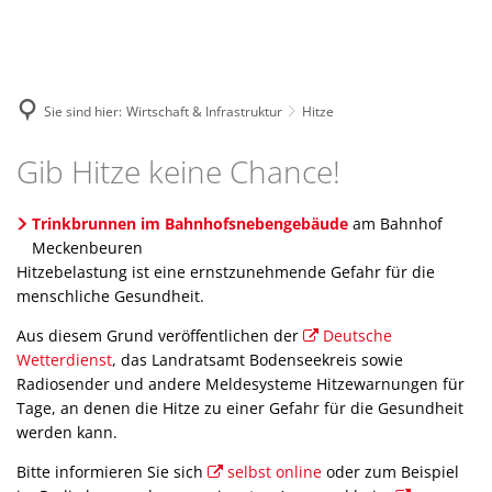
Wohnen & Soziales
G
Kommunalpolitik
B
Wirtschaft & Infrastruktur
Ferienspiele
V
R
Bürgerservice
N
Bauen & Wohnen
Sie sind hier:
Wirtschaft & Infrastruktur
Hitze
F
G
L
Ämter & Mitarbeiter
Freizeit & Tourismus
Starkregen
Seltene
Schulen & Betreuung
S
W
Hitze
Gib Hitze keine Chance!
O
Seltene
Stellenangebote
Hochwasser
V
Kitas & Betreuung
Tourist-Information
S
Außerge
Ausbildung
Katastrophenvorsorge
Trinkbrunnen im Bahnhofsnebengebäude
am Bahnhof
G
Jugendreferat
M
Unterkünfte
Außerge
Meckenbeuren
Ausschreibungen
Hitze
Hitzebelastung ist eine ernstzunehmende Gefahr für die
F
Familientreff
Umgebung & Ausflugsziele
Extreme
menschliche Gesundheit.
Amtliche Bekantmachungen
Wirtschaftsstandort
B
Spielegruppe
Extreme
Rad-, Wanderwege & Sportanlage
Aus diesem Grund veröffentlichen der
Deutsche
Gewerbeflächen
S
Wetterdienst
, das Landratsamt Bodenseekreis sowie
Soziale Einrichtungen
Spielplätze & Freizeitanlagen
Radiosender und andere Meldesysteme Hitzewarnungen für
Gewerbebetriebe
W
Tage, an denen die Hitze zu einer Gefahr für die Gesundheit
Amt für Soziales
Kultur am Gleis 1
Mobilität
Bürgerm
B
werden kann.
Bürgerbeteiligung und Bürgeren
Humpisschloss
ÖPNV
Bitte informieren Sie sich
selbst online
oder zum Beispiel
Energie & Umwelt
Carshar