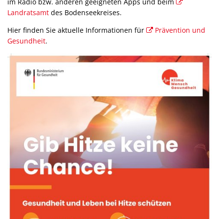
Bücherei
im Radio bzw. anderen geeigneten Apps und beim
Parken
E-Lades
Breitbandausbau
Landratsamt
des Bodenseekreises.
Senioren
Elektrom
Energie
Hier finden Sie aktuelle Informationen für
Wochenmarkt
Prävention und
Gesundheit
.
Mecki-B
Lärmakt
Klimab
Energie
Abfalle