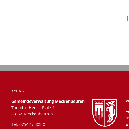
Anmeldep
El
E
Wasser
Bücherei
Wochenmarkt
Barrierefreiheit
M
L
Gutacht
Senioren
K
Mietspie
E
A
Kontakt
S
Gemeindeverwaltung Meckenbeuren
Theodor-Heuss-Platz 1
88074 Meckenbeuren
uszublenden
 Uhr
Tel: 07542 / 403-0