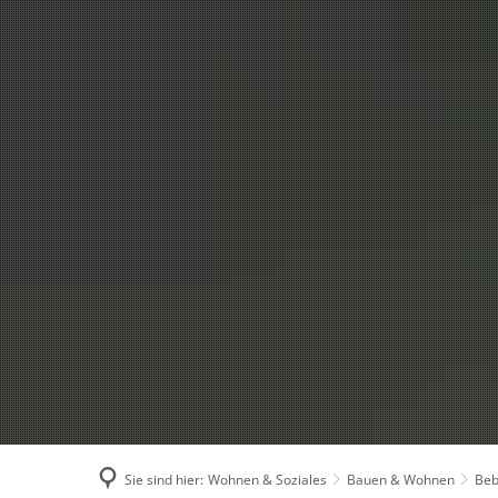
Rathaus & Bürgerser
Unsere Gemeinde
Kommunalpolitik
Bürgerservice
Ämter & Mitarbeiter
Stellenangebote
Ausbildung
Ausschreibungen
Amtliche Bekantmach
Sie sind hier:
Wohnen & Soziales
Bauen & Wohnen
Beb