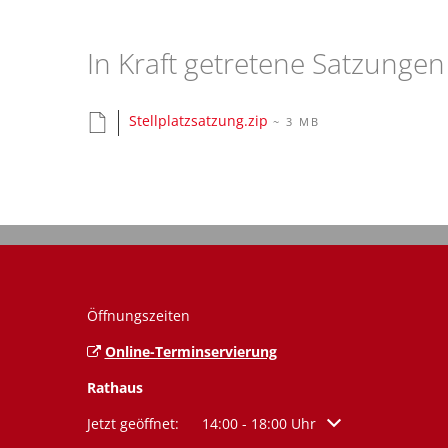
Satzung
In Kraft getretene Satzungen
nach
Stellplatzsatzung.zip
~ 3 MB
§
74
Landesbauordnung
(LBO)
Öffnungszeiten
Online-Terminservierung
Rathaus
Klicken, um weitere Öffnungs- oder Schließzeiten a
Jetzt geöffnet:
14:00
-
18:00
Uhr
Von 14:00 bis 18:00