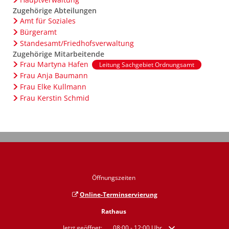
Zugehörige Abteilungen
Amt für Soziales
Bürgeramt
Standesamt/Friedhofsverwaltung
Zugehörige Mitarbeitende
Frau Martyna Hafen
Leitung Sachgebiet Ordnungsamt
Frau Anja Baumann
Frau Elke Kullmann
Frau Kerstin Schmid
Öffnungszeiten
Online-Terminservierung
Rathaus
Klicken, um weitere Öffnungs- oder Schließzeiten auszublend
Jetzt geöffnet:
08:00
-
12:00
Uhr
Von 08:00 bis 12:00 Uh