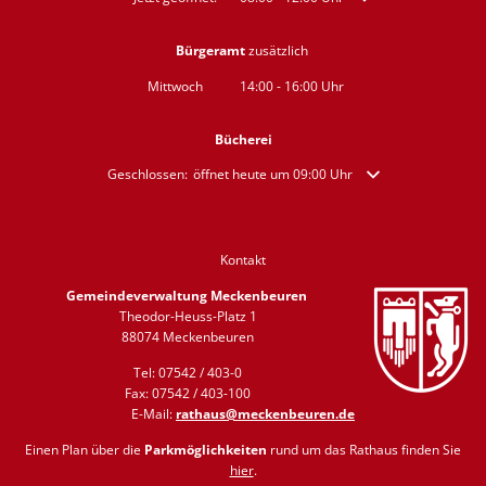
Bürgeramt
zusätzlich
Mittwoch
14:00
-
16:00
Uhr
Von 14:00 bis 16:00 Uhr
Bücherei
Klicken, um weitere Öffnungs- oder Schließzeiten auszublende
Geschlossen:
öffnet heute um 09:00 Uhr
Kontakt
Gemeindeverwaltung Meckenbeuren
Theodor-Heuss-Platz 1
88074 Meckenbeuren
Tel: 07542 / 403-0
Fax: 07542 / 403-100
E-Mail:
rathaus@meckenbeuren.de
Einen Plan über die
Parkmöglichkeiten
rund um das Rathaus finden Sie
hier
.