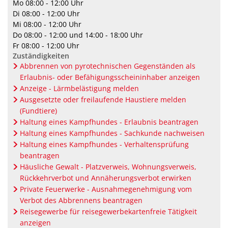
Bücherei
Mo
08:00 - 12:00 Uhr
Parken
E-Lades
Breitbandausbau
Di
08:00 - 12:00 Uhr
Senioren
Mi
08:00 - 12:00 Uhr
Elektrom
Energie
Wochenmarkt
Do
08:00 - 12:00 und 14:00 - 18:00 Uhr
Mecki-B
Lärmakt
Fr
08:00 - 12:00 Uhr
Zuständigkeiten
Klimab
Abbrennen von pyrotechnischen Gegenständen als
Erlaubnis- oder Befähigungsscheininhaber anzeigen
Energie
Anzeige - Lärmbelästigung melden
Abfalle
Ausgesetzte oder freilaufende Haustiere melden
(Fundtiere)
Haltung eines Kampfhundes - Erlaubnis beantragen
Haltung eines Kampfhundes - Sachkunde nachweisen
Haltung eines Kampfhundes - Verhaltensprüfung
beantragen
Häusliche Gewalt - Platzverweis, Wohnungsverweis,
Rückkehrverbot und Annäherungsverbot erwirken
Private Feuerwerke - Ausnahmegenehmigung vom
Verbot des Abbrennens beantragen
Reisegewerbe für reisegewerbekartenfreie Tätigkeit
anzeigen