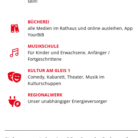
sein!
Ins Grüne, an den See, in die Berge –
Sie geben im Urlaub die Richtung vor
BÜCHEREI
alle Medien im Rathaus und online ausleihen, App
YourBiB
MUSIKSCHULE
Felix Kaestle, © Felix Kaestle
Für Kinder und Erwachsene, Anfänger /
Fortgeschrittene
KULTUR AM GLEIS 1
Comedy, Kabarett, Theater, Musik im
Kulturschuppen
FREIZEIT
REGIONALWERK
Sie haben freie Zeit, wir wissen wohin damit –
Unser unabhängiger Energieversorger
schwungvoll, sportlich oder erholsam
________________________________________________________________________