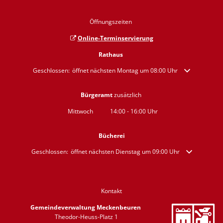
Öffnungszeiten
Online-Terminservierung
Rathaus
Klicken, um weitere Öffnungs- oder Schließzeiten auszublenden
Geschlossen:
öffnet nächsten Montag um 08:00 Uhr
Bürgeramt
zusätzlich
Mittwoch
14:00
-
16:00
Uhr
Von 14:00 bis 16:00 Uhr
Bücherei
Klicken, um weitere Öffnungs- oder Schließzeiten auszublenden
Geschlossen:
öffnet nächsten Dienstag um 09:00 Uhr
Kontakt
Gemeindeverwaltung Meckenbeuren
Theodor-Heuss-Platz 1