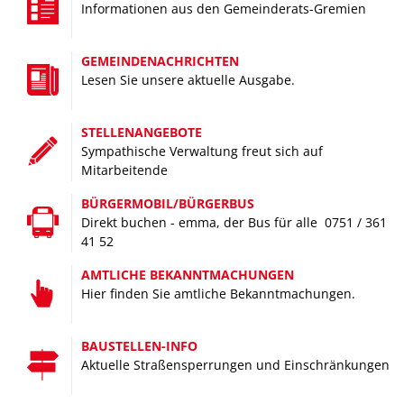
B
Informationen aus den Gemeinderats-Gremien
Handwerk, Gewerbe, Dienstleistung –
starke Leistung für einen starken Wirtschaftsstandort
GEMEINDENACHRICHTEN
Lesen Sie unsere aktuelle Ausgabe.
STELLENANGEBOTE
Sympathische Verwaltung freut sich auf
Mitarbeitende
BÜRGERMOBIL/BÜRGERBUS
Direkt buchen - emma, der Bus für alle 0751 / 361
41 52
BILDUNG
AMTLICHE BEKANNTMACHUNGEN
Gut zu wissen –
Hier finden Sie amtliche Bekanntmachungen.
mit unseren Bildungseinrichtungen können Sie rechnen
BAUSTELLEN-INFO
Aktuelle Straßensperrungen und Einschränkungen