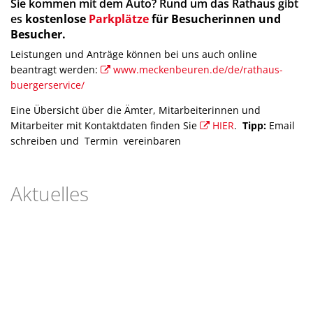
Sie kommen mit dem Auto? Rund um das Rathaus gibt
es
kostenlose
Parkplätze
für Besucherinnen und
Besucher.
Leistungen und Anträge können bei uns auch online
beantragt werden:
www.meckenbeuren.de/de/rathaus-
buergerservice/
MOBILITÄT
Eine Übersicht über die Ämter, Mitarbeiterinnen und
Bahn, Fahrrad oder E-Mobilität –
Mitarbeiter mit Kontaktdaten finden Sie
HIER
.
Tipp:
Email
wir fahren voran und bringen auch Sie weiter
schreiben und Termin vereinbaren
Aktuelles
cindyfototante, © cindy wolf
ENERGIE